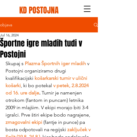
KD POSTOJNA
objava
Jul 16, 2024
Športne igre mladih tudi v
Postojni
Skupaj s 
Plazma Športnih iger mladih
 v 
Postojni organiziramo drugi 
kvalifikacijski 
košarkarski turnir v ulični 
košarki
, ki bo potekal 
v petek, 2.8.2024 
od 16. ure dalje
.
 Turnir je namenjen 
otrokom (fantom in puncam) letnika 
2009 in mlajšim. V ekipi morajo biti 3-4 
igralci. Prve štiri ekipe bodo nagrajene, 
zmagovalni ekipi
(fantje in punce) pa 
bosta odpotovali na regijski 
zaključek v 
Split (19.8.-24.8.), 
kjer bodo sodelovale 