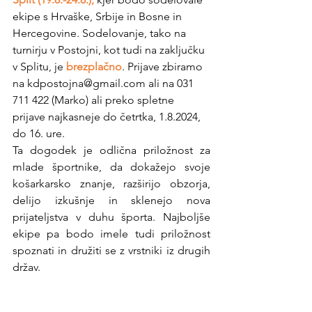
ekipe s Hrvaške, Srbije in Bosne in 
Hercegovine.
Sodelovanje, tako na 
turnirju v Postojni, kot tudi na zaključku 
v Splitu, je 
brezplačno
. Prijave zbiramo 
na 
kdpostojna@gmail.com
 ali na 031 
711 422 (Marko) ali preko 
spletne 
prijave
 najkasneje do četrtka, 1.8.2024, 
do 16. ure.
Ta dogodek je odlična priložnost za 
mlade športnike, da dokažejo svoje 
košarkarsko znanje, razširijo obzorja, 
delijo izkušnje in sklenejo nova 
prijateljstva v duhu športa. Najboljše 
ekipe pa bodo imele tudi priložnost 
spoznati in družiti se z vrstniki iz drugih 
držav.