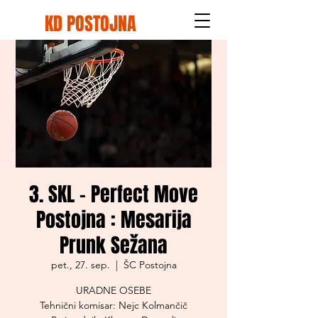
KD POSTOJNA
3. SKL - Perfect Move
Postojna : Mesarija
Prunk Sežana
pet., 27. sep.
  |  
ŠC Postojna
URADNE OSEBE
Tehnični komisar: Nejc Kolmančič