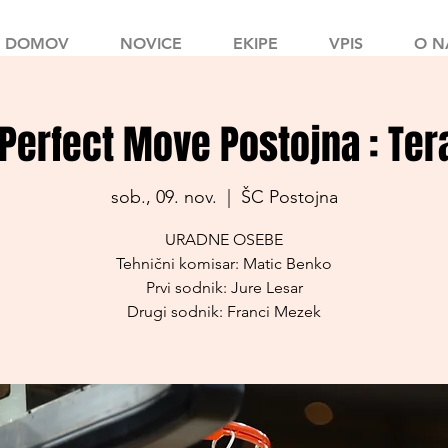
DOMOV
NOVICE
EKIPE
VPIS
O N
- Perfect Move Postojna : Ter
sob., 09. nov.
  |  
ŠC Postojna
URADNE OSEBE
Tehnični komisar: Matic Benko
Prvi sodnik: Jure Lesar
Drugi sodnik: Franci Mezek