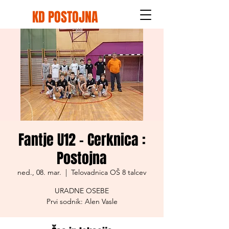
KD POSTOJNA
Fantje U12 - Cerknica :
Postojna
ned., 08. mar.
  |  
Telovadnica OŠ 8 talcev
URADNE OSEBE