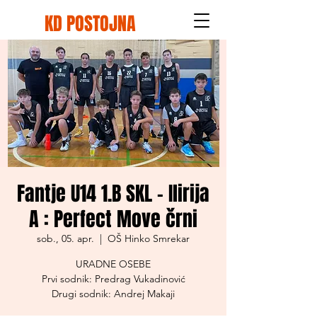
KD POSTOJNA
Fantje U14 1.B SKL - Ilirija
A : Perfect Move črni
sob., 05. apr.
  |  
OŠ Hinko Smrekar
URADNE OSEBE
Prvi sodnik: Predrag Vukadinović
Drugi sodnik: Andrej Makaji