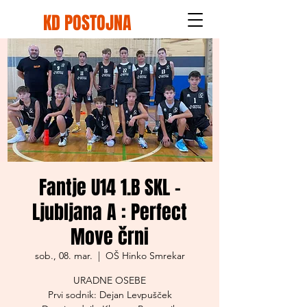
KD POSTOJNA
Fantje U14 1.B SKL -
Ljubljana A : Perfect
Move črni
sob., 08. mar.
  |  
OŠ Hinko Smrekar
URADNE OSEBE
Prvi sodnik: Dejan Levpušček