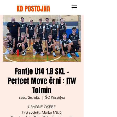
KD POSTOJNA
Fantje U14 1.B SKL -
Perfect Move črni : ITW
Tolmin
sob., 26. okt.
  |  
ŠC Postojna
URADNE OSEBE
Prvi sodnik: Marko Mikič