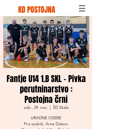
KD POSTOJNA
Fantje U14 1.B SKL - Pivka
perutninarstvo :
Postojna črni
sob., 29. nov.
  |  
ŠD Skala
URADNE OSEBE
Prvi sodnik: Arne Dolenc