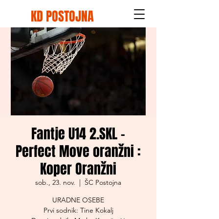
KD POSTOJNA
Fantje U14 2.SKL -
Perfect Move oranžni :
Koper Oranžni
sob., 23. nov.
  |  
ŠC Postojna
URADNE OSEBE
Prvi sodnik: Tine Kokalj