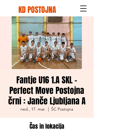
KD POSTOJNA
Fantje U16 1.A SKL -
Perfect Move Postojna
črni : Janče Ljubljana A
ned., 17. mar.
  |  
ŠC Postojna
Čas in lokacija