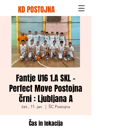
KD POSTOJNA
Fantje U16 1.A SKL -
Perfect Move Postojna
črni : Ljubljana A
čet., 11. jan.
  |  
ŠC Postojna
Čas in lokacija