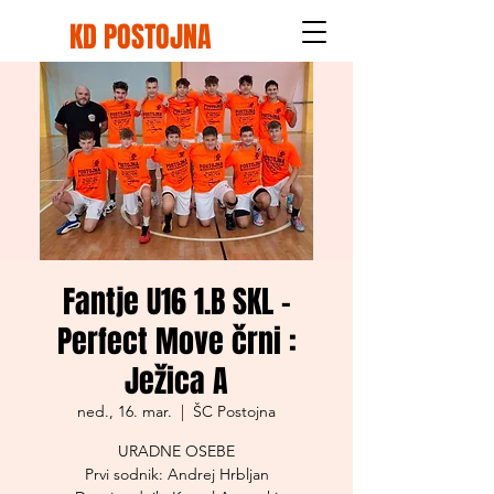
KD POSTOJNA
Fantje U16 1.B SKL -
Perfect Move črni :
Ježica A
ned., 16. mar.
  |  
ŠC Postojna
URADNE OSEBE
Prvi sodnik: Andrej Hrbljan