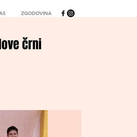
AS
ZGODOVINA
Move črni