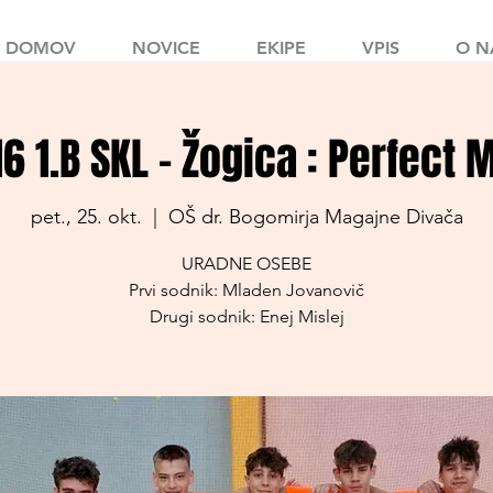
DOMOV
NOVICE
EKIPE
VPIS
O N
16 1.B SKL - Žogica : Perfect 
pet., 25. okt.
  |  
OŠ dr. Bogomirja Magajne Divača
URADNE OSEBE
Prvi sodnik: Mladen Jovanovič
Drugi sodnik: Enej Mislej