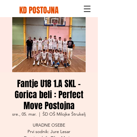
KD POSTOJNA
Fantje U18 1.A SKL -
Gorica beli : Perfect
Move Postojna
sre., 05. mar.
  |  
ŠD OŠ Milojke Štrukelj
URADNE OSEBE
Prvi sodnik: Jure Lesar