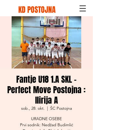
KD POSTOJNA
Fantje U18 1.A SKL -
Perfect Move Postojna :
Ilirija A
sob., 28. okt.
  |  
ŠC Postojna
URADNE OSEBE
Prvi sodnik: Nedžad Budimlić