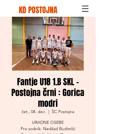
KD POSTOJNA
Fantje U18 1.B SKL -
Postojna črni : Gorica
modri
čet., 04. dec.
  |  
ŠC Postojna
URADNE OSEBE
Prvi sodnik: Nedžad Budimlić