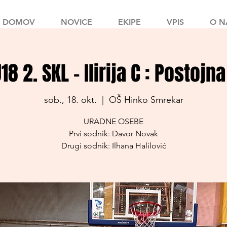
DOMOV
NOVICE
EKIPE
VPIS
O N
18 2. SKL - Ilirija C : Postojn
sob., 18. okt.
  |  
OŠ Hinko Smrekar
URADNE OSEBE
Prvi sodnik: Davor Novak
Drugi sodnik: Ilhana Halilović