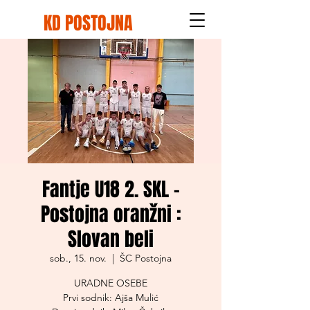
KD POSTOJNA
Fantje U18 2. SKL -
Postojna oranžni :
Slovan beli
sob., 15. nov.
  |  
ŠC Postojna
URADNE OSEBE
Prvi sodnik: Ajša Mulić