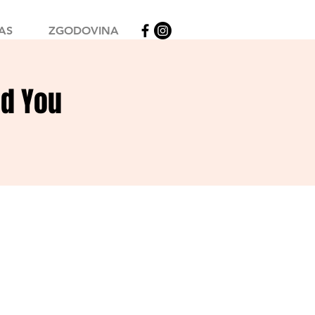
AS
ZGODOVINA
nd You