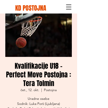
KD POSTOJNA
Kvalifikacije U18 -
Perfect Move Postojna :
Tera Tolmin
čet., 12. okt.
  |  
Postojna
Uradne osebe
Sodnik: Luka Porš (Ljubljana)