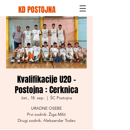
KD POSTOJNA
Kvalifikacije U20 -
Postojna : Cerknica
čet., 18. sep.
  |  
ŠC Postojna
URADNE OSEBE
Prvi sodnik: Žiga Milič
Drugi sodnik: Aleksandar Todev