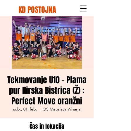
KD POSTOJNA
Tekmovanje U10 - Plama
pur Ilirska Bistrica (Ž) :
Perfect Move oranžni
sob., 01. feb.
  |  
OŠ Miroslava Vilharja
Čas in lokacija