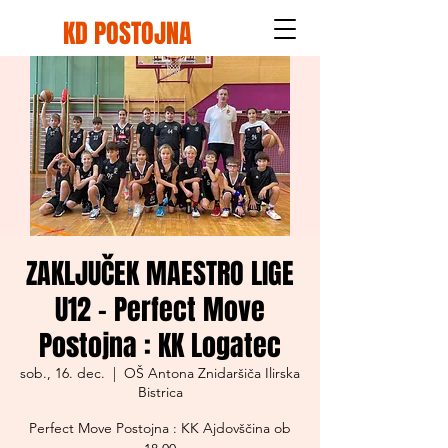
KD POSTOJNA
ZAKLJUČEK MAESTRO LIGE
U12 - Perfect Move
Postojna : KK Logatec
sob., 16. dec.
  |  
OŠ Antona Znidaršiča Ilirska
Bistrica
Perfect Move Postojna : KK Ajdovščina ob